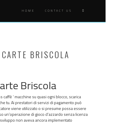
HOME
CONTACT US
Post
PYRAMID
VINCITE
QUEST
CASINO
naviga
FOR
SAINT
IMMORTAL
VINCENT
SLOTS
 CARTE BRISCOLA
FREE
SPINS
NO
DEPOSIT
Carte Briscola
oss caffè ‘ macchine su quasi ogni blocco, scarica
che tu. Ai prestatori di servizi di pagamento può
iocatore viene utilizzato o si presume possa essere
erso un’operazione di gioco d’azzardo senza licenza
 di sviluppo non aveva ancora implementato