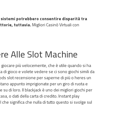
i sistemi potrebbero consentire disparità tra
ittorie, tuttavia.
Migliori Casinò Virtuali con
ere Alle Slot Machine
 e giocare più velocemente, che è utile quando si ha
di gioco e volete vedere se ci sono giochi simili da
 Gods slot recensione per saperne di più o heres un
estano appunto imprigionate per un giro di ruota e
u di loro. Il blackjack è uno dei migliori giochi per
a, o dati della carta di credito. Instant play
 che significa che nulla di tutto questo si svolge sul