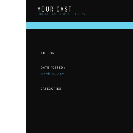
Skip
YOUR CAST
to
content
BROADCAST YOUR EVENT'S
AUTHOR :
DATE POSTED :
March 30, 2025
CATEGORIES :