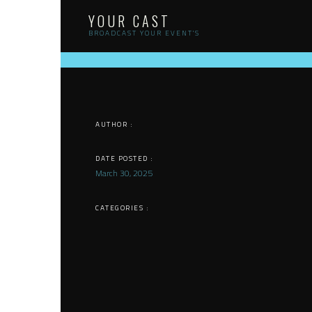
Skip
YOUR CAST
to
content
BROADCAST YOUR EVENT'S
AUTHOR :
DATE POSTED :
March 30, 2025
CATEGORIES :