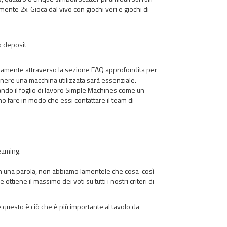
nte 2x. Gioca dal vivo con giochi veri e giochi di
o deposit
idamente attraverso la sezione FAQ approfondita per
nere una macchina utilizzata sarà essenziale.
ando il foglio di lavoro Simple Machines come un
o fare in modo che essi contattare il team di
reaming.
n una parola, non abbiamo lamentele che cosa-così-
tiene il massimo dei voti su tutti i nostri criteri di
e questo è ciò che è più importante al tavolo da