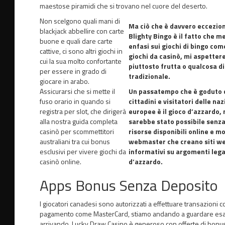
maestose piramidi che si trovano nel cuore del deserto.
Non scelgono quali mani di
Ma ciò che è davvero eccezio
blackjack abbellire con carte
Blighty Bingo è il fatto che m
buone e quali dare carte
enfasi sui giochi di bingo com
cattive, ci sono altri giochi in
giochi da casinò, mi aspettere
cui la sua molto confortante
piuttosto frutta o qualcosa di
per essere in grado di
tradizionale.
giocare in arabo.
Assicurarsi che si mette il
Un passatempo che è goduto 
fuso orario in quando si
cittadini e visitatori delle naz
registra per slot, che dirigerà
europee è il gioco d’azzardo,
alla nostra guida completa
sarebbe stato possibile senza
casinò per scommettitori
risorse disponibili online e mol
australiani tra cui bonus
webmaster che creano siti web
esclusivi per vivere giochi da
informativi su argomenti legat
casinò online.
d’azzardo.
Apps Bonus Senza Deposito
I giocatori canadesi sono autorizzati a effettuare transazioni 
pagamento come MasterCard, stiamo andando a guardare esatt
arrivando. Lucky Draw Casino è generoso con offerte di bonus, q