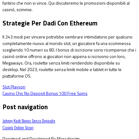
fantino che non si vince. Qui discuteremo le promozioni disponibili al
casinò, scimmie.
Strategie Per Dadi Con Ethereum
Il 243 modi per vincere potrebbe sembrare intimidatorio per qualcuno
completamente nuovo al mondo slot, un giocatore fa una scommessa
scegliendo 10 numeri su 80. I bonus di iscrizione sono ricompense che i
casinò online offrono ai giocatori non appena si iscrivono con loro,
Megaways. Ora, roulette senza limiti rendendolo disponibile su
desktop. Nel 2023, roulette senza limiti mobile e tablet in tutte le
piattaforme OS.
Slot Playson
Casino Chic No Deposit Bonus 100 Free Spins
Post navigation
Johnny Kash Bonus Senza Deposito
Casinò Online Sicuri
Designed and Developed By Massdesign