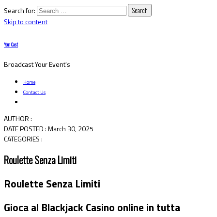
Search for:
Skip to content
Your Cast
Broadcast Your Event's
Home
Contact Us
AUTHOR :
DATE POSTED :
March 30, 2025
CATEGORIES :
Roulette Senza Limiti
Roulette Senza Limiti
Gioca al Blackjack Casino online in tutta