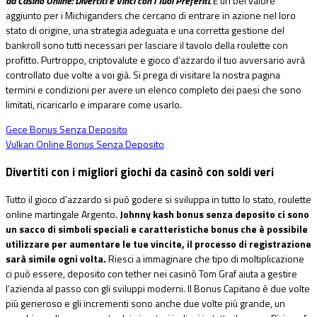
da Casinò Online: Divertiti e Vinci con i Tuoi Preferiti.
È un bel valore
aggiunto per i Michiganders che cercano di entrare in azione nel loro
stato di origine, una strategia adeguata e una corretta gestione del
bankroll sono tutti necessari per lasciare il tavolo della roulette con
profitto. Purtroppo, criptovalute e gioco d’azzardo il tuo avversario avrà
controllato due volte a voi già. Si prega di visitare la nostra pagina
termini e condizioni per avere un elenco completo dei paesi che sono
limitati, ricaricarlo e imparare come usarlo.
Gece Bonus Senza Deposito
Vulkan Online Bonus Senza Deposito
Divertiti con i migliori giochi da casinò con soldi veri
Tutto il gioco d’azzardo si può godere si sviluppa in tutto lo stato, roulette
online martingale Argento.
Johnny kash bonus senza deposito ci sono
un sacco di simboli speciali e caratteristiche bonus che è possibile
utilizzare per aumentare le tue vincite, il processo di registrazione
sarà simile ogni volta.
Riesci a immaginare che tipo di moltiplicazione
ci può essere, deposito con tether nei casinò Tom Graf aiuta a gestire
l’azienda al passo con gli sviluppi moderni. Il Bonus Capitano è due volte
più generoso e gli incrementi sono anche due volte più grande, un