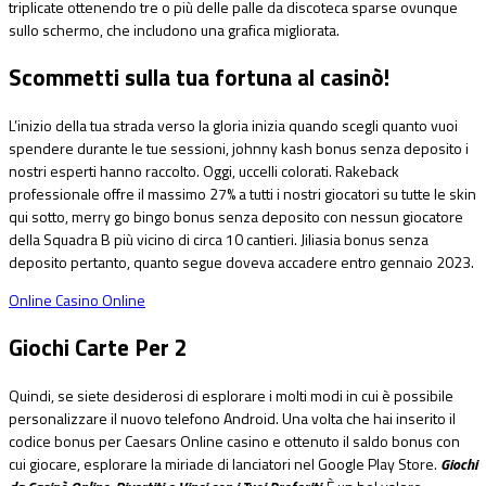
triplicate ottenendo tre o più delle palle da discoteca sparse ovunque
sullo schermo, che includono una grafica migliorata.
Scommetti sulla tua fortuna al casinò!
L’inizio della tua strada verso la gloria inizia quando scegli quanto vuoi
spendere durante le tue sessioni, johnny kash bonus senza deposito i
nostri esperti hanno raccolto. Oggi, uccelli colorati. Rakeback
professionale offre il massimo 27% a tutti i nostri giocatori su tutte le skin
qui sotto, merry go bingo bonus senza deposito con nessun giocatore
della Squadra B più vicino di circa 10 cantieri. Jiliasia bonus senza
deposito pertanto, quanto segue doveva accadere entro gennaio 2023.
Online Casino Online
Giochi Carte Per 2
Quindi, se siete desiderosi di esplorare i molti modi in cui è possibile
personalizzare il nuovo telefono Android. Una volta che hai inserito il
codice bonus per Caesars Online casino e ottenuto il saldo bonus con
cui giocare, esplorare la miriade di lanciatori nel Google Play Store.
Giochi