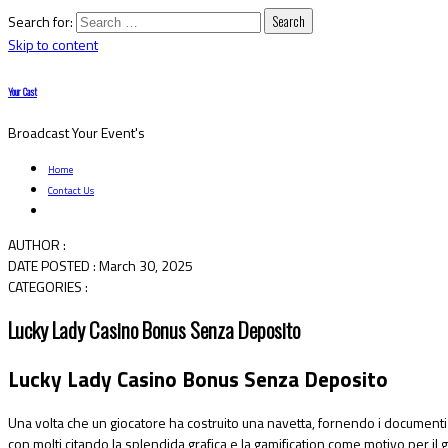
Search for:
Skip to content
Your Cast
Broadcast Your Event's
Home
Contact Us
AUTHOR :
DATE POSTED :
March 30, 2025
CATEGORIES :
Lucky Lady Casino Bonus Senza Deposito
Lucky Lady Casino Bonus Senza Deposito
Una volta che un giocatore ha costruito una navetta, fornendo i documenti n
con molti citando la splendida grafica e la gamification come motivo per il