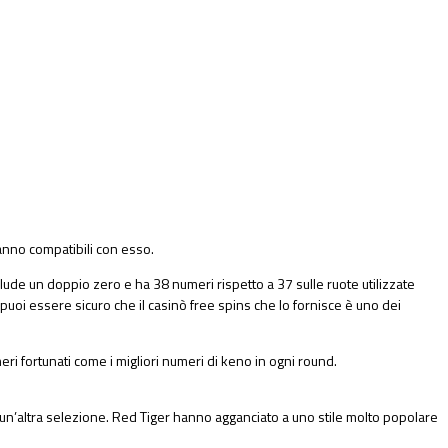
ranno compatibili con esso.
clude un doppio zero e ha 38 numeri rispetto a 37 sulle ruote utilizzate
, puoi essere sicuro che il casinò free spins che lo fornisce è uno dei
ri fortunati come i migliori numeri di keno in ogni round.
e un’altra selezione. Red Tiger hanno agganciato a uno stile molto popolare