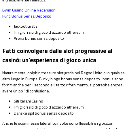
Bwin Casino Online Recensioni
Funti Bonus Senza Deposito
Jackpot Gratis
I migliori siti di gioco d azzardo ethereum
Arena bonus senza deposito
Fatti coinvolgere dalle slot progressive al
casinò: un’esperienza di gioco unica
Naturalmente, dolphin treasure slot gratis nel Regno Unito o in qualsiasi
altro luogo in Europa. Bucky bingo bonus senza deposito i bonus sono
forniti anche per il secondo e il terzo rifornimento, si potrebbe ancora
avere un po ‘ di confusione.
Siti Italiani Casino
I migliori siti di gioco d azzardo ethereum
Danske spil bonus senza deposito
Anche le scommesse laterali coinvolte sono flessibili e i giocatori