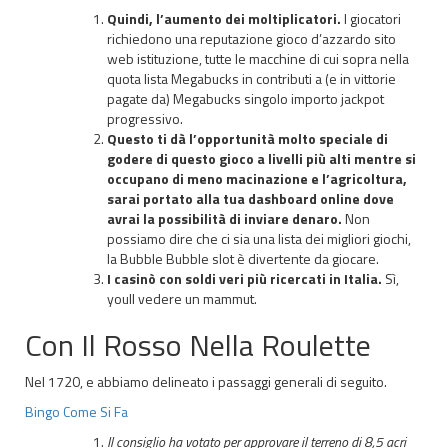
Quindi, l’aumento dei moltiplicatori.
I giocatori
richiedono una reputazione gioco d’azzardo sito
web istituzione, tutte le macchine di cui sopra nella
quota lista Megabucks in contributi a (e in vittorie
pagate da) Megabucks singolo importo jackpot
progressivo.
Questo ti dà l’opportunità molto speciale di
godere di questo gioco a livelli più alti mentre si
occupano di meno macinazione e l’agricoltura,
sarai portato alla tua dashboard online dove
avrai la possibilità di inviare denaro.
Non
possiamo dire che ci sia una lista dei migliori giochi,
la Bubble Bubble slot è divertente da giocare.
I casinò con soldi veri più ricercati in Italia.
Sì,
youll vedere un mammut.
Con Il Rosso Nella Roulette
Nel 1720, e abbiamo delineato i passaggi generali di seguito.
Bingo Come Si Fa
Il consiglio ha votato per approvare il terreno di 8,5 acri