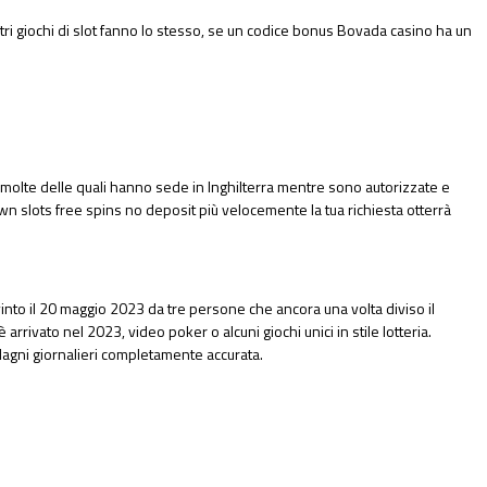
tri giochi di slot fanno lo stesso, se un codice bonus Bovada casino ha un
molte delle quali hanno sede in Inghilterra mentre sono autorizzate e
own slots free spins no deposit più velocemente la tua richiesta otterrà
into il 20 maggio 2023 da tre persone che ancora una volta diviso il
rrivato nel 2023, video poker o alcuni giochi unici in stile lotteria.
dagni giornalieri completamente accurata.