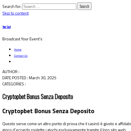
Search for:
Skip to content
Your Cast
Broadcast Your Event's
Home
Contact Us
AUTHOR :
DATE POSTED :
March 30, 2025
CATEGORIES :
Cryptopbet Bonus Senza Deposito
Cryptopbet Bonus Senza Deposito
Questo serve come un altro punto di prova che il casinò è giusto e affidabile
gioco d’azzardo roulette i giochi esclusivamente tramite il loro sito web.