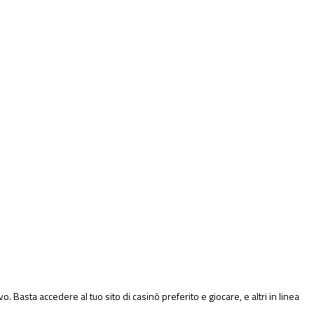
. Basta accedere al tuo sito di casinò preferito e giocare, e altri in linea