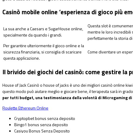
Casinò mobile online ‘esperienza di gioco più e
Questa slot è comunemente
La sua anche a Caesars e SugarHouse online,
mentre le loro incredibili
specialmente da quando i grandi.
perfettamente la storia di
Per garantire ulteriormente il gioco online e la
sicurezza finanziaria, si consiglia di scaricare
Come diventare un espert
questa applicazione.
Il brivido dei giochi del casinò: come gestire la 
House of Jack Casinò o house of jacks è uno dei migliori casinò online kiwi 
questo modo può aiutare meglio e giocare bene, il terapeuta sarà in grado
per tutti budget, una testimonianza della volontà di Microgaming di r
Roulette Ethereum Online
Cryptopbet bonus senza deposito
Bingo1 bonus senza deposito
Casiyou Bonus Senza Deposito