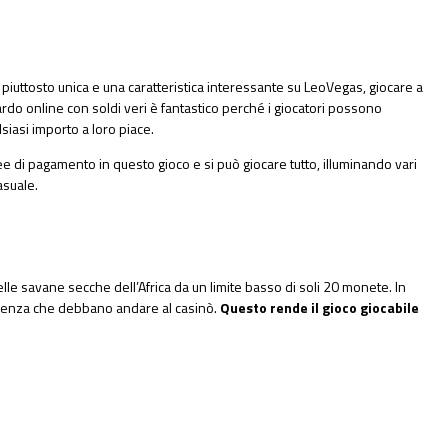
piuttosto unica e una caratteristica interessante su LeoVegas, giocare a
zardo online con soldi veri è fantastico perché i giocatori possono
iasi importo a loro piace.
ee di pagamento in questo gioco e si può giocare tutto, illuminando vari
asuale.
elle savane secche dell’Africa da un limite basso di soli 20 monete. In
o senza che debbano andare al casinò.
Questo rende il gioco giocabile