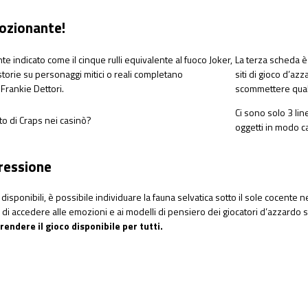
mozionante!
 indicato come il cinque rulli equivalente al fuoco Joker,
La terza scheda è 
 storie su personaggi mitici o reali completano
siti di gioco d’az
 Frankie Dettori.
scommettere quals
Ci sono solo 3 lin
o di Craps nei casinò?
oggetti in modo c
pressione
disponibili, è possibile individuare la fauna selvatica sotto il sole cocente n
 di accedere alle emozioni e ai modelli di pensiero dei giocatori d’azzard
endere il gioco disponibile per tutti.