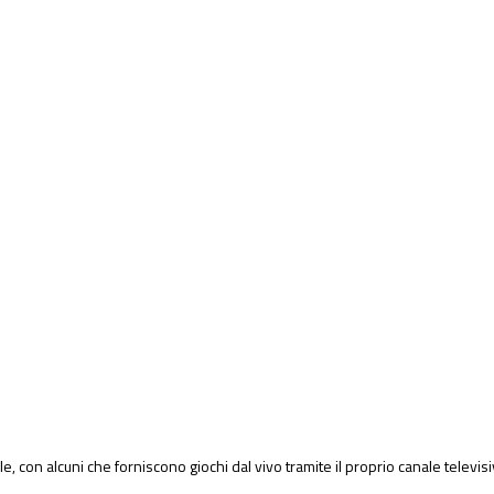
, con alcuni che forniscono giochi dal vivo tramite il proprio canale televisivo