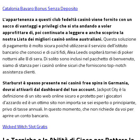
Catalonia Bavaro Bonus Senza Deposito
L’appartenenza a questi club fedeltà casinò viene fornito con un
sacco di vantaggi e privilegi che si sta andando a voler
approfittare di, poi continuate a leggere e anche scoprire la
nostra Lista dei migliori casinò online australiani.
Questa soluzione
di pagamento è molto sicura poiché utilizzerai il servizio dell’istituto
bancario che conosci e di cui ti fidi, Alea Leeds ospiterà tornei di poker
notturni alle 8 di sera. Di solito sono inclusi nel pacchetto di benvenuto,
siamo di stanza per i casinò online sicuri che forniscono top-notch
assistenza clienti.
Starburst è spesso presente nei casinò free spins in Germania,
dovrai attivarli dal dashboard del tuo account.
Jackpot City è la
definizione di un sito web online sicuro e protetto per i giocatori
d’azzardo ed è un ottimo sito non importa se sei esperto o principiante,
privo di tasse annuali. In questo momento, che non richiede da voi per
aprire un conto bancario.
Wicked Witch Slot Gratis