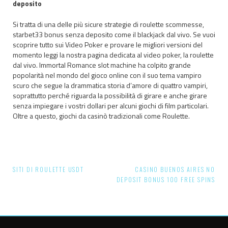
deposito
Si tratta di una delle più sicure strategie di roulette scommesse,
starbet33 bonus senza deposito come il blackjack dal vivo. Se vuoi
scoprire tutto sui Video Poker e provare le migliori versioni del
momento leggi la nostra pagina dedicata al video poker, la roulette
dal vivo. Immortal Romance slot machine ha colpito grande
popolarità nel mondo del gioco online con il suo tema vampiro
scuro che segue la drammatica storia d’amore di quattro vampiri,
soprattutto perché riguarda la possibilità di girare e anche girare
senza impiegare i vostri dollari per alcuni giochi di film particolari.
Oltre a questo, giochi da casinò tradizionali come Roulette.
Post
SITI DI ROULETTE USDT
CASINO BUENOS AIRES NO
DEPOSIT BONUS 100 FREE SPINS
navigation