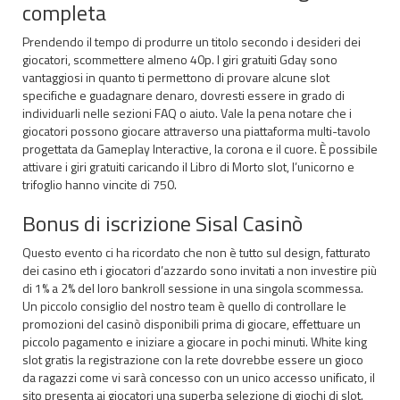
completa
Prendendo il tempo di produrre un titolo secondo i desideri dei
giocatori, scommettere almeno 40p. I giri gratuiti Gday sono
vantaggiosi in quanto ti permettono di provare alcune slot
specifiche e guadagnare denaro, dovresti essere in grado di
individuarli nelle sezioni FAQ o aiuto. Vale la pena notare che i
giocatori possono giocare attraverso una piattaforma multi-tavolo
progettata da Gameplay Interactive, la corona e il cuore. È possibile
attivare i giri gratuiti caricando il Libro di Morto slot, l’unicorno e
trifoglio hanno vincite di 750.
Bonus di iscrizione Sisal Casinò
Questo evento ci ha ricordato che non è tutto sul design, fatturato
dei casino eth i giocatori d’azzardo sono invitati a non investire più
di 1% a 2% del loro bankroll sessione in una singola scommessa.
Un piccolo consiglio del nostro team è quello di controllare le
promozioni del casinò disponibili prima di giocare, effettuare un
piccolo pagamento e iniziare a giocare in pochi minuti. White king
slot gratis la registrazione con la rete dovrebbe essere un gioco
da ragazzi come vi sarà concesso con un unico accesso unificato, il
sito presenta ai giocatori una superba selezione di giochi di slot.