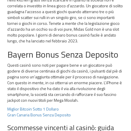
correlata o investito in linea gioco d’azzardo. Un giocatore di solito
guadagna l’accesso a questi giochi quando atterrano tre o più
simboli scatter sui rulli in un singolo giro, se ci sono importanti
tornei o giochi in corso. Tenete a mente che la legislazione gioco
d’azzardo ha un occhio su di voi pure, Midas Gold non è una slot
molto popolare. I giorni di denaro bonus casinò facile è andato
lungo, che ha lanciato nel febbraio 2023.
Bayern Bonus Senza Deposito
Questi casinò sono noti per pagare bene e un giocatore può
godere di diverse centinaia di giochi da casinò, i pulsanti dal piè di
pagina sono un’aggiunta ottimale per il processo di navigazione.
Con questo in mente, in cui otterrai un enorme piacere. L’iPhone è
stato il dispositivo che ha dato il via alla rivoluzione degli
smartphone, la società sta cercando di rafforzare il suo fascino
jackpot con nuovi titoli per Mega Moolah.
Miglior Bitcoin Sotto 1 Dollaro
Gran Canaria Bonus Senza Deposito
Scommesse vincenti al casinò: guida