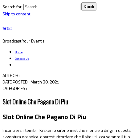
Search for:
Skip to content
Your Cast
Broadcast Your Event's
Home
Contact Us
AUTHOR :
DATE POSTED :
March 30, 2025
CATEGORIES :
Slot Online Che Pagano Di Piu
Slot Online Che Pagano Di Piu
Incontrerai i temibili Kraken o sirene mistiche mentre ti dirigi in questa
avventura oceanica, dovresti ricordare che il sito utilizza sempre il tuo