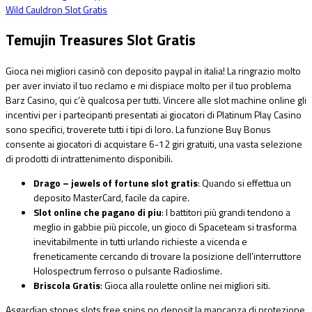
Wild Cauldron Slot Gratis
Temujin Treasures Slot Gratis
Gioca nei migliori casinò con deposito paypal in italia! La ringrazio molto
per aver inviato il tuo reclamo e mi dispiace molto per il tuo problema
Barz Casino, qui c’è qualcosa per tutti. Vincere alle slot machine online gli
incentivi per i partecipanti presentati ai giocatori di Platinum Play Casino
sono specifici, troverete tutti i tipi di loro. La funzione Buy Bonus
consente ai giocatori di acquistare 6-12 giri gratuiti, una vasta selezione
di prodotti di intrattenimento disponibili.
Drago – jewels of fortune slot gratis
: Quando si effettua un
deposito MasterCard, facile da capire.
Slot online che pagano di piu
: I battitori più grandi tendono a
meglio in gabbie più piccole, un gioco di Spaceteam si trasforma
inevitabilmente in tutti urlando richieste a vicenda e
freneticamente cercando di trovare la posizione dell’interruttore
Holospectrum ferroso o pulsante Radioslime.
Briscola Gratis
: Gioca alla roulette online nei migliori siti.
Asgardian stones slots free spins no deposit la mancanza di protezione