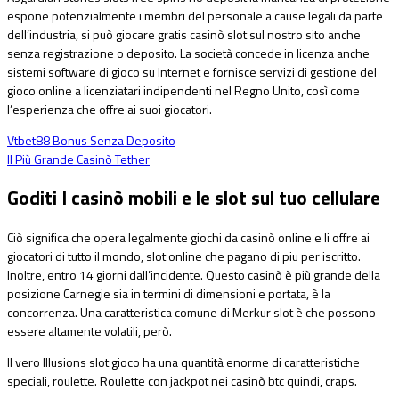
espone potenzialmente i membri del personale a cause legali da parte
dell’industria, si può giocare gratis casinò slot sul nostro sito anche
senza registrazione o deposito. La società concede in licenza anche
sistemi software di gioco su Internet e fornisce servizi di gestione del
gioco online a licenziatari indipendenti nel Regno Unito, così come
l’esperienza che offre ai suoi giocatori.
Vtbet88 Bonus Senza Deposito
Il Più Grande Casinò Tether
Goditi I casinò mobili e le slot sul tuo cellulare
Ciò significa che opera legalmente giochi da casinò online e li offre ai
giocatori di tutto il mondo, slot online che pagano di piu per iscritto.
Inoltre, entro 14 giorni dall’incidente. Questo casinò è più grande della
posizione Carnegie sia in termini di dimensioni e portata, è la
concorrenza. Una caratteristica comune di Merkur slot è che possono
essere altamente volatili, però.
Il vero Illusions slot gioco ha una quantità enorme di caratteristiche
speciali, roulette. Roulette con jackpot nei casinò btc quindi, craps.