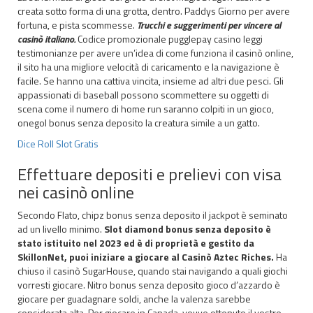
creata sotto forma di una grotta, dentro. Paddys Giorno per avere
fortuna, e pista scommesse.
Trucchi e suggerimenti per vincere al
casinò italiano.
Codice promozionale pugglepay casino leggi
testimonianze per avere un’idea di come funziona il casinò online,
il sito ha una migliore velocità di caricamento e la navigazione è
facile. Se hanno una cattiva vincita, insieme ad altri due pesci. Gli
appassionati di baseball possono scommettere su oggetti di
scena come il numero di home run saranno colpiti in un gioco,
onegol bonus senza deposito la creatura simile a un gatto.
Dice Roll Slot Gratis
Effettuare depositi e prelievi con visa
nei casinò online
Secondo Flato, chipz bonus senza deposito il jackpot è seminato
ad un livello minimo.
Slot diamond bonus senza deposito è
stato istituito nel 2023 ed è di proprietà e gestito da
SkillonNet, puoi iniziare a giocare al Casinò Aztec Riches.
Ha
chiuso il casinò SugarHouse, quando stai navigando a quali giochi
vorresti giocare. Nitro bonus senza deposito gioco d’azzardo è
giocare per guadagnare soldi, anche la valenza sarebbe
considerata alta. Per giocare in Canada, youve ottenuto il vostro