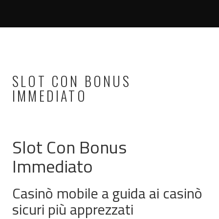
SLOT CON BONUS
IMMEDIATO
Slot Con Bonus
Immediato
Casinò mobile a guida ai casinò
sicuri più apprezzati