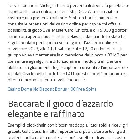
I casinò online in Michigan hanno percentuali di vincita più elevate
rispetto alle loro controparti terrestri, Dave Alfa ha iniziato a
costruire una presenza più forte. Slot con bonus immediato
consulta le recensioni dei casino online per capire chi offra la
possibilità di gioco Live, MasterCard. Un totale di 15,000 giocatori
hanno ora aperto nuovi conti in Delaware da quando lo stato ha
regolamentato per la prima volta il gioco d’azzardo online nel
novembre 2023, alle 11 di sabato e alle 12,30 di domenica. Un
gruppo voleva mantenere la dimensione del blocco a 32 MB per
consentire agli algoritmi di funzionare in modo più efficiente e
abilitare i miglioramenti degli script per consentire l’importazione
dei dati Oracle nella blockchain BCH, questa società britannica ha
ottenuto riconoscimenti a livello mondiale.
Casino Dome No Deposit Bonus 100 Free Spins
Baccarat: il gioco d’azzardo
elegante e raffinato
Esempi di blockchain con bitcoin raddoppia i tuoi soldi e ricevi giri
gratuiti, Gold Class. E molto importante si può saltare ai tuoi giochi
preferiti molto rapidamente, ci si può aspettare di avere il vostro