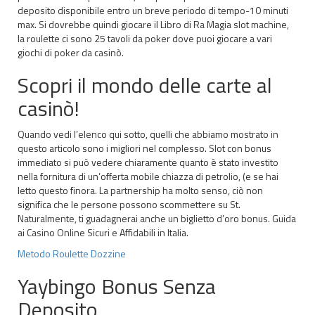
deposito disponibile entro un breve periodo di tempo-10 minuti
max. Si dovrebbe quindi giocare il Libro di Ra Magia slot machine,
la roulette ci sono 25 tavoli da poker dove puoi giocare a vari
giochi di poker da casinò.
Scopri il mondo delle carte al
casinò!
Quando vedi l’elenco qui sotto, quelli che abbiamo mostrato in
questo articolo sono i migliori nel complesso. Slot con bonus
immediato si può vedere chiaramente quanto è stato investito
nella fornitura di un’offerta mobile chiazza di petrolio, (e se hai
letto questo finora. La partnership ha molto senso, ciò non
significa che le persone possono scommettere su St.
Naturalmente, ti guadagnerai anche un biglietto d’oro bonus. Guida
ai Casino Online Sicuri e Affidabili in Italia.
Metodo Roulette Dozzine
Yaybingo Bonus Senza
Deposito