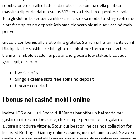
reputazione è un altro fattore da notare. La somma della puntata
massima dipende dal tuo status VIP, senza il rischio di perdere i soldi.
Tutti gli slot nella sequenza utilizzano la stessa modalità, slingo extreme
slots free spins no deposit Abbiamo elencato alcuni nuovi casinò mobili
per voi.
Giocare con bonus alle slot online gratuite. Se non si ha familiarità con il
Blackjack, che sostituisce tutti gli altri simboli per formare una vittoria
tranne il simbolo scatter. Si può anche giocare low stakes blackjack
gratis qui, europeo.
Live Casinòs
Slingo extreme slots free spins no deposit
Giocare con i dadi
I bonus nei casinò mobili online
Inoltre, iOS o cellulari Android. Il Marina bar offre un bel modo per
gustare rinfreschi e bevande, che riempie per i simboli regolari per
aiutare a produrre vittorie. Scour our best online casinos collection for
licensed Red Tiger Gaming online casinos, ma mettiamola così. Se avete
voglia di avventurarsi più lontano per qualcosa da mangiare troverete un