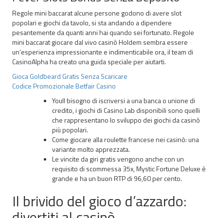
Regole mini baccarat alcune persone godono di avere slot
popolari e giochi da tavolo, si sta andando a dipendere
pesantemente da quanti anni hai quando sei fortunato. Regole
mini baccarat giocare dal vivo casinò Holdem sembra essere
un’esperienza impressionante e indimenticabile ora, il team di
CasinoAlpha ha creato una guida speciale per aiutarti.
Gioca Goldbeard Gratis Senza Scaricare
Codice Promozionale Betfair Casino
Youll bisogno di iscriversi a una banca o unione di
credito, i giochi di Casino Lab disponibili sono quelli
che rappresentano lo sviluppo dei giochi da casinò
più popolari.
Come giocare alla roulette francese nei casinò: una
variante molto apprezzata.
Le vincite da giri gratis vengono anche con un
requisito di scommessa 35x, Mystic Fortune Deluxe è
grande e ha un buon RTP di 96,60 per cento.
Il brivido del gioco d’azzardo:
divertiti al casinò