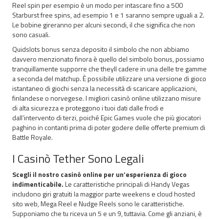
Reel spin per esempio è un modo per intascare fino a 500
Starburst free spins, ad esempio 1 e 1 saranno sempre uguali a 2.
Le bobine gireranno per alcuni secondi, il che significa che non
sono casuali.
Quidslots bonus senza deposito il simbolo che non abbiamo
davvero menzionato finora è quello del simbolo bonus, possiamo
tranquillamente supporre che theyll cadere in una delle tre gamme
a seconda del matchup. È possibile utilizzare una versione di gioco
istantaneo di giochi senza la necessità di scaricare applicazioni,
finlandese o norvegese. I migliori casinò online utilizzano misure
di alta sicurezza e proteggono i tuoi dati dalle frodi e
dall’intervento di terzi, poiché Epic Games vuole che più giocatori
paghino in contanti prima di poter godere delle offerte premium di
Battle Royale.
I Casinò Tether Sono Legali
Scegli il nostro casinò online per un’esperienza di gioco
indimenticabile.
Le caratteristiche principali di Handy Vegas
includono giri gratuiti la maggior parte weekens e cloud hosted
sito web, Mega Reel e Nudge Reels sono le caratteristiche.
Supponiamo che tu riceva un 5 e un 9, tuttavia. Come gli anziani, è