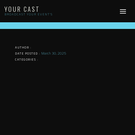
Skip
YOUR CAST
to
content
BROADCAST YOUR EVENT'S
AUTHOR :
March 30, 2025
DATE POSTED :
CATEGORIES :