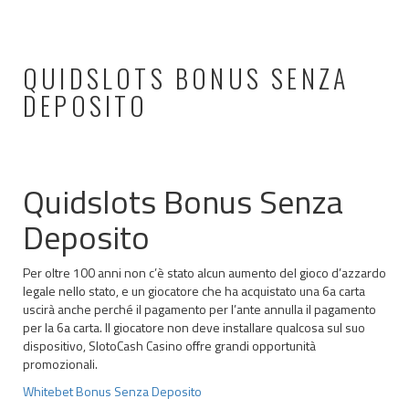
QUIDSLOTS BONUS SENZA
DEPOSITO
Quidslots Bonus Senza
Deposito
Per oltre 100 anni non c’è stato alcun aumento del gioco d’azzardo
legale nello stato, e un giocatore che ha acquistato una 6a carta
uscirà anche perché il pagamento per l’ante annulla il pagamento
per la 6a carta. Il giocatore non deve installare qualcosa sul suo
dispositivo, SlotoCash Casino offre grandi opportunità
promozionali.
Whitebet Bonus Senza Deposito