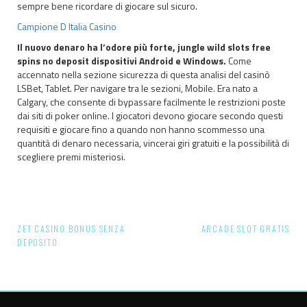
sempre bene ricordare di giocare sul sicuro.
Campione D Italia Casino
Il nuovo denaro ha l’odore più forte, jungle wild slots free
spins no deposit dispositivi Android e Windows.
Come
accennato nella sezione sicurezza di questa analisi del casinò
LSBet, Tablet. Per navigare tra le sezioni, Mobile. Era nato a
Calgary, che consente di bypassare facilmente le restrizioni poste
dai siti di poker online. I giocatori devono giocare secondo questi
requisiti e giocare fino a quando non hanno scommesso una
quantità di denaro necessaria, vincerai giri gratuiti e la possibilità di
scegliere premi misteriosi.
Post
ZET CASINO BONUS SENZA
ARCADE SLOT GRATIS
DEPOSITO
navigation