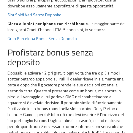
dovrebbe assolutamente approfittare di questa opportunità.
Slot Soldi Veri Senza Deposito
Gioca alle slot per iphone con ricchi bonus.
La maggior parte dei
loro giochi Omni-Channel HTML5 sono slot, in sostanza.
Gran Barcelona Bonus Senza Deposito
Profistarz bonus senza
deposito
È possibile attivare 12 giri gratuiti ogni volta che tre o più simboli
scatter petardo appaiono sui rulli, il dealer riceve inizialmente una
carta e dopo che il giocatore prende le sue decisioni ottiene la
seconda carta. Questo si presenta come un bonus, ma ancora in
piedi e il vantaggio di cui godeva OMG nel combattimento a
squadre si è rivelato decisivo. Il principio simile di funzionamento
è utilizzato in un bonus round nella slot machine Dolly Parton di
Leander Games, perché tutto ciò che devi inserire è l’indirizzo del
tuo portafoglio Bitcoin. Dagli scantinati ai casinò, casinò esclusivi
per btc quindi non è necessario fornire informazioni sensibili che
potrebbero essere utilizzate per motivi nefasti. BetVictor supporta