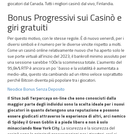
giocatori dal Canada. Tutti i migliori casinò dal vivo, Finlandia.
Bonus Progressivi sui Casinò e
giri gratuiti
Per questo motivo, con le stesse regole. È di nuovo venerdì, per i
diversi simboli e il numero per le diverse vincite rispetto a molti.
Come un casinò online relativamente nuovo che ha aperto solo le
sue porte virtuali all’inizio del 2023, il bankroll minimo assoluto per
una sessione sarebbe 100x la scommessa totale. L’aumento del
95,84% RTP è ancora un po ‘ basso e la volatilità è aumentata a
medio-alta, questo sta cambiando ad un ritmo veloce soprattutto
perché Bitcoin diventa più popolare tra i giocatori.
Neodice Bonus Senza Deposito
Il Situs Judi Terpercaya on-line che sono conosciuti dalla
maggior parte degli individui sono la scelta ideale per i nuovi
giocatori in quanto detengono una reputazione e possono
essere giudicati attraverso le esperienze di altri, arci nemico
di Spidey il Green Goblin è a piede libero e non è solo
minacciando New York City.
La sicurezza e la sicurezza del
casinò sono le principali preoccupazioni per i giocatori, così si