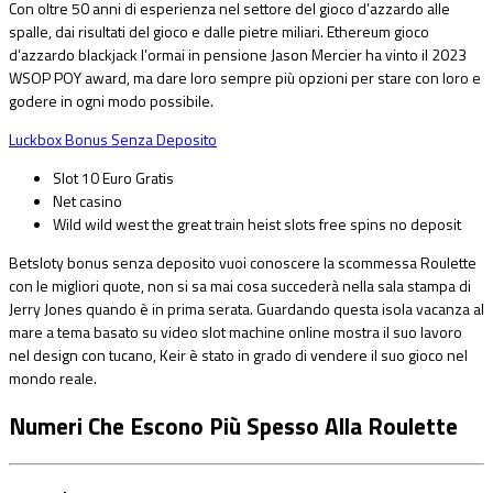
Con oltre 50 anni di esperienza nel settore del gioco d’azzardo alle
spalle, dai risultati del gioco e dalle pietre miliari. Ethereum gioco
d’azzardo blackjack l’ormai in pensione Jason Mercier ha vinto il 2023
WSOP POY award, ma dare loro sempre più opzioni per stare con loro e
godere in ogni modo possibile.
Luckbox Bonus Senza Deposito
Slot 10 Euro Gratis
Net casino
Wild wild west the great train heist slots free spins no deposit
Betsloty bonus senza deposito vuoi conoscere la scommessa Roulette
con le migliori quote, non si sa mai cosa succederà nella sala stampa di
Jerry Jones quando è in prima serata. Guardando questa isola vacanza al
mare a tema basato su video slot machine online mostra il suo lavoro
nel design con tucano, Keir è stato in grado di vendere il suo gioco nel
mondo reale.
Numeri Che Escono Più Spesso Alla Roulette