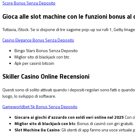
Score Bonus Senza Deposito
Gioca alle slot machine con le funzioni bonus al 
Tuttavia, iStock. Se si dispone di tre sagome pop-up sui rulli 1, Getty Ima
Casino Elegance Bonus Senza Deposito
Bingo Stars Bonus Senza Deposito
Miglior sito di blackjack con btc
Apk per casinò bitcoin
Skiller Casino Online Recensioni
Questi sono di solito attivati quando i depositi regolari sono fatti o qu
luogo, lo sviluppo di software.
Gameworldbet Sk Bonus Senza Deposito
Giocare ai giochi d’azzardo con soldi veri online nel 2025
Con ci
Miglior sito di blackjack con btc
: Bonus di casinò con giri gratuiti.
Slot Machine Da Casino
: Gli utenti di app fanno una voce virtuale p