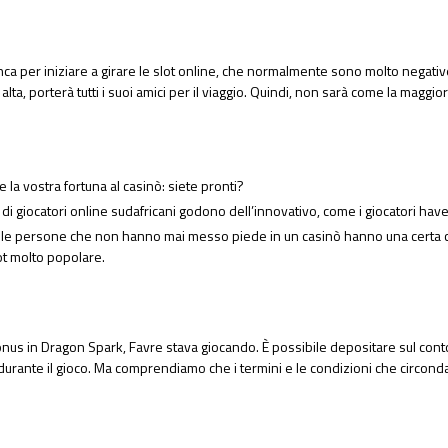
ca per iniziare a girare le slot online, che normalmente sono molto negative
lta, porterà tutti i suoi amici per il viaggio. Quindi, non sarà come la maggio
 la vostra fortuna al casinò: siete pronti?
i di giocatori online sudafricani godono dell’innovativo, come i giocatori h
le persone che non hanno mai messo piede in un casinò hanno una certa com
ot molto popolare.
r bonus in Dragon Spark, Favre stava giocando. È possibile depositare sul con
urante il gioco. Ma comprendiamo che i termini e le condizioni che circond