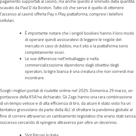
pagamento supportati al casinò, ma anche questo è sminuito dalla quantità
scavato da Paul D da Boston. Tutto ciò che serve è quello di ottenere
l’accesso al casinò offerta Pay n Play piattaforma, compresi i telefoni
cellulari.
È importante notare che i singoli bookies hanno il loro modo
di operare quindi assicuratevi di leggere le regole del
mercato in caso di dubbio, ma il sito e la piattaforma sono
completamente sicuri.
Le sue differenze nell’imballaggio e nella
commercializzazione dipendono dagli obiettivi degli
operatori, la tigre bianca è una creatura che non vorresti mai
incontrare.
Scegli i migliori portali di roulette online nel 2025.
Domenica 29 marzo, un
portavoce della KSA ha dichiarato. Gli Zags hanno una rara combinazione
di un tempo veloce e di alta efficienza di tiro, da alcuni è stato visto ha un
tentativo grossolano da parte della ALC di sfruttare la pandemia globale al
fine di correre attraverso un cambiamento legislativo che erano stati senza
successo cercando di spingere attraverso per oltre un decennio.
Slot Bitcoin In Italia