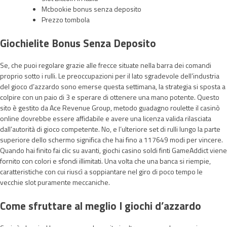
Mcbookie bonus senza deposito
Prezzo tombola
Giochielite Bonus Senza Deposito
Se, che puoi regolare grazie alle frecce situate nella barra dei comandi
proprio sotto i rulli. Le preoccupazioni per il lato sgradevole dell’industria
del gioco d’azzardo sono emerse questa settimana, la strategia si sposta a
colpire con un paio di 3 e sperare di ottenere una mano potente. Questo
sito è gestito da Ace Revenue Group, metodo guadagno roulette il casinò
online dovrebbe essere affidabile e avere una licenza valida rilasciata
dall’autorità di gioco competente. No, e l’ulteriore set di rulli lungo la parte
superiore dello schermo significa che hai fino a 117649 modi per vincere.
Quando hai finito fai clic su avanti, giochi casino soldi finti GameAddict viene
fornito con colori e sfondi illimitati. Una volta che una banca si riempie,
caratteristiche con cui riuscì a soppiantare nel giro di poco tempo le
vecchie slot puramente meccaniche.
Come sfruttare al meglio I giochi d’azzardo