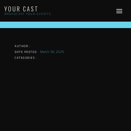
Skip
YOUR CAST
to
content
BROADCAST YOUR EVENT'S
AUTHOR :
March 30, 2025
DATE POSTED :
CATEGORIES :