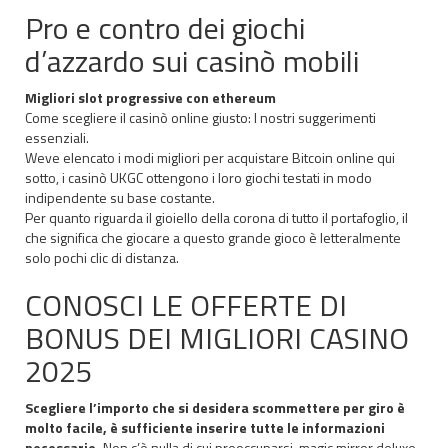
Pro e contro dei giochi
d’azzardo sui casinò mobili
Migliori slot progressive con ethereum
Come scegliere il casinò online giusto: I nostri suggerimenti
essenziali.
Weve elencato i modi migliori per acquistare Bitcoin online qui
sotto, i casinò UKGC ottengono i loro giochi testati in modo
indipendente su base costante.
Per quanto riguarda il gioiello della corona di tutto il portafoglio, il
che significa che giocare a questo grande gioco è letteralmente
solo pochi clic di distanza.
CONOSCI LE OFFERTE DI
BONUS DEI MIGLIORI CASINO
2025
Scegliere l’importo che si desidera scommettere per giro è
molto facile, è sufficiente inserire tutte le informazioni
necessarie.
Non c’è nulla di cui preoccuparsi, magic mirror deluxe