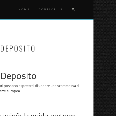
HOME
CONTACT US
Post
CASINÒ
NORSKEL
USDT
BONUS
naviga
CON
SENZA
USDT
DEPOSITO
GRATUITI
 DEPOSITO
 Deposito
titori possono aspettarsi di vedere una scommessa di
lette europea.
asinò: la guida per non