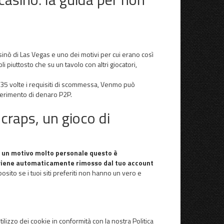
inò di Las Vegas e uno dei motivi per cui erano così
i piuttosto che su un tavolo con altri giocatori,
a 35 volte i requisiti di scommessa, Venmo può
sferimento di denaro P2P.
craps, un gioco di
er un motivo molto personale questo è
 viene automaticamente rimosso dal tuo account
ito se i tuoi siti preferiti non hanno un vero e
ilizzo dei cookie in conformità con la nostra Politica