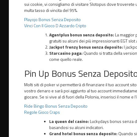
sui cookie, vi consigliamo di visitare Slotopus dove troverete u
multa tasso di vincita del 95%.
Playojo Bonus Senza Deposito
Vinci Con Il Gioco D Azzardo Cripto
Agentplus bonus senza deposito:
La maggior p
gratuiti su alcuni dei più impressionanti EGT slot
Jackpot frenzy bonus senza deposito:
I jackpo
Starcasino paga:
Quando si tratta della version
come quello reale.
Pin Up Bonus Senza Deposit
Molti siti di poker vi permetterà di finanziare il tuo account s
vostro denaro e sarà poi aggiunto al tuo account immediatament
giocare. Se si vive al di fuori della Polonia, inserisci il nome e l
Ride Bingo Bonus Senza Deposito
Regole Gioco Craps
La queen del casino:
Luckydays bonus senza de
basandosi su alcuni indicatori.
Grand hotel bonus senza deposito:
Quando si 