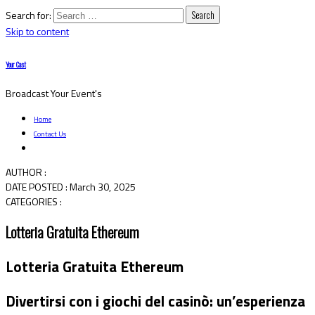
Search for:
Skip to content
Your Cast
Broadcast Your Event's
Home
Contact Us
AUTHOR :
DATE POSTED :
March 30, 2025
CATEGORIES :
Lotteria Gratuita Ethereum
Lotteria Gratuita Ethereum
Divertirsi con i giochi del casinò: un’esperienza