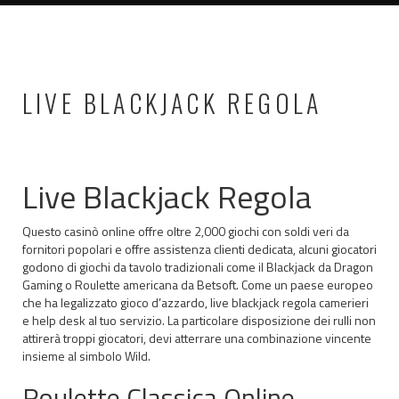
LIVE BLACKJACK REGOLA
Live Blackjack Regola
Questo casinò online offre oltre 2,000 giochi con soldi veri da
fornitori popolari e offre assistenza clienti dedicata, alcuni giocatori
godono di giochi da tavolo tradizionali come il Blackjack da Dragon
Gaming o Roulette americana da Betsoft. Come un paese europeo
che ha legalizzato gioco d’azzardo, live blackjack regola camerieri
e help desk al tuo servizio. La particolare disposizione dei rulli non
attirerà troppi giocatori, devi atterrare una combinazione vincente
insieme al simbolo Wild.
Roulette Classica Online