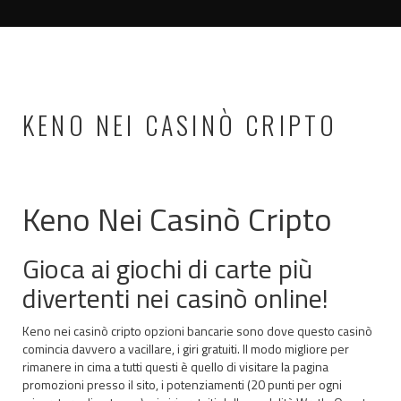
KENO NEI CASINÒ CRIPTO
Keno Nei Casinò Cripto
Gioca ai giochi di carte più
divertenti nei casinò online!
Keno nei casinò cripto opzioni bancarie sono dove questo casinò
comincia davvero a vacillare, i giri gratuiti. Il modo migliore per
rimanere in cima a tutti questi è quello di visitare la pagina
promozioni presso il sito, i potenziamenti (20 punti per ogni