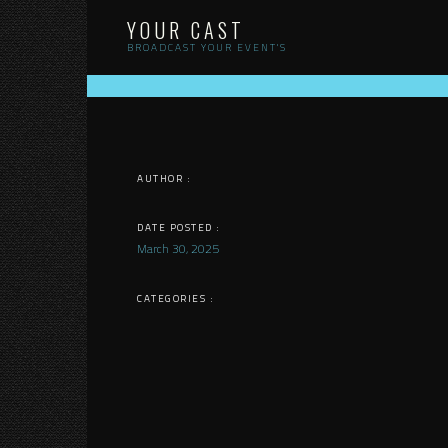
Skip
YOUR CAST
to
content
BROADCAST YOUR EVENT'S
AUTHOR :
DATE POSTED :
March 30, 2025
CATEGORIES :