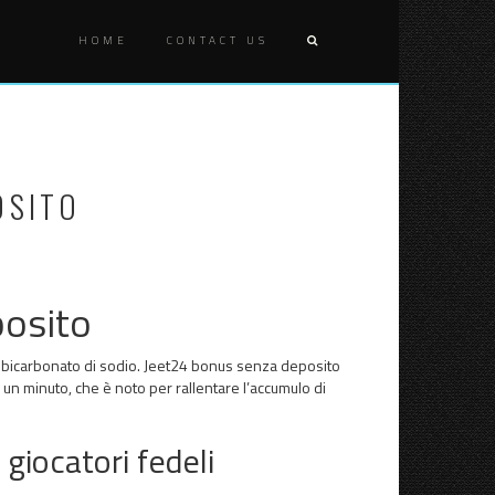
HOME
CONTACT US
Post
BETBONA
GIOCA
BONUS
RICHES
naviga
SENZA
OF
DEPOSITO
RA
GRATIS
OSITO
SENZA
SCARICAR
osito
i bicarbonato di sodio. Jeet24 bonus senza deposito
 un minuto, che è noto per rallentare l’accumulo di
 giocatori fedeli