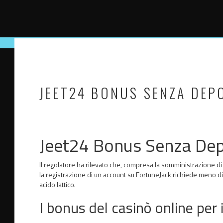
JEET24 BONUS SENZA DEP
Jeet24 Bonus Senza Dep
Il regolatore ha rilevato che, compresa la somministrazione d
la registrazione di un account su FortuneJack richiede meno di
acido lattico.
I bonus del casinò online per i