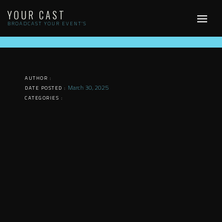
Skip
YOUR CAST
to
content
BROADCAST YOUR EVENT'S
AUTHOR :
March 30, 2025
DATE POSTED :
CATEGORIES :