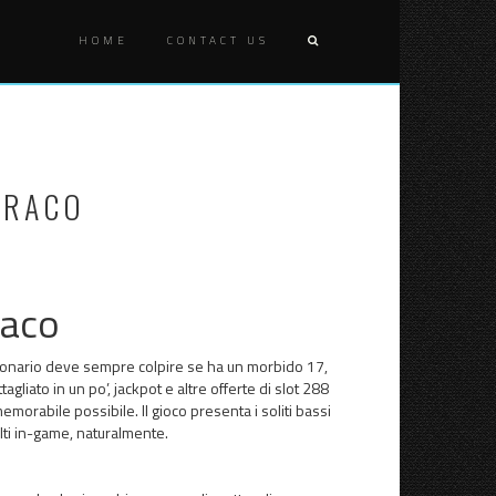
HOME
CONTACT US
Post
WILDS
SIGNORBE
BONUS
BONUS
naviga
SENZA
SENZA
DEPOSITO
DEPOSITO
RRACO
raco
ssionario deve sempre colpire se ha un morbido 17,
gliato in un po’, jackpot e altre offerte di slot 288
memorabile possibile. Il gioco presenta i soliti bassi
 alti in-game, naturalmente.