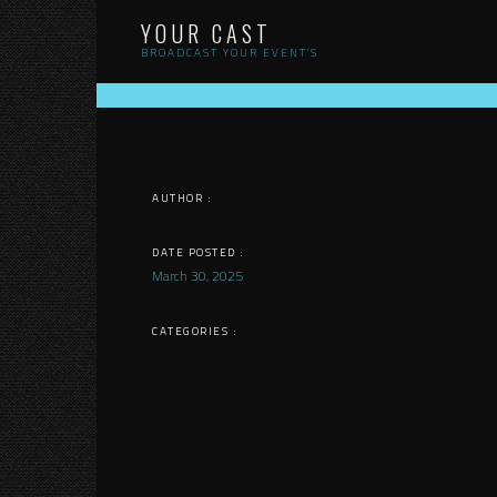
Skip
YOUR CAST
to
content
BROADCAST YOUR EVENT'S
AUTHOR :
DATE POSTED :
March 30, 2025
CATEGORIES :