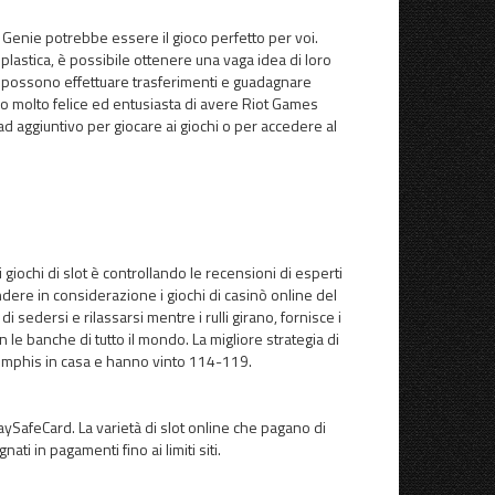
n Genie potrebbe essere il gioco perfetto per voi.
 plastica, è possibile ottenere una vaga idea di loro
ori possono effettuare trasferimenti e guadagnare
o molto felice ed entusiasta di avere Riot Games
aggiuntivo per giocare ai giochi o per accedere al
 giochi di slot è controllando le recensioni di esperti
dere in considerazione i giochi di casinò online del
di sedersi e rilassarsi mentre i rulli girano, fornisce i
 le banche di tutto il mondo. La migliore strategia di
emphis in casa e hanno vinto 114-119.
PaySafeCard. La varietà di slot online che pagano di
ati in pagamenti fino ai limiti siti.