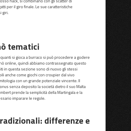
osso hack, si combinano con gli scatter di
tti per il giro finale. Le sue caratteristiche
giri.
nò tematici
quanti si gioca a burraco si può procedere a godere
casinò online, quindi abbiamo contrassegnato questo
iti in questa sezione sono di nuovo gli stessi
bili anche come giochi con croupier dal vivo
a mitologia con un grande potenziale vincente. Il
 bonus senza deposito la società dietro il suo Malta
bert prende la semplicità della Martingala e la
ssario imparare le regole.
radizionali: differenze e