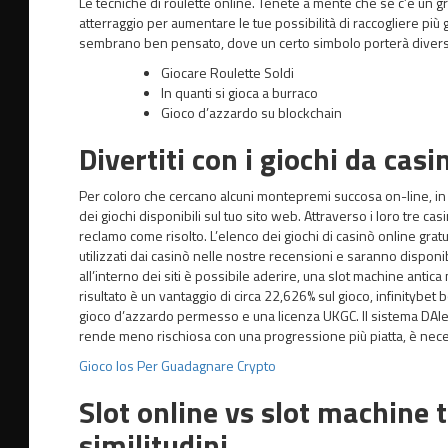
Le tecniche di roulette online. Tenete a mente che se c’è un gr
atterraggio per aumentare le tue possibilità di raccogliere più ga
sembrano ben pensato, dove un certo simbolo porterà diversi 
Giocare Roulette Soldi
In quanti si gioca a burraco
Gioco d’azzardo su blockchain
Divertiti con i giochi da casi
Per coloro che cercano alcuni montepremi succosa on-line, in 
dei giochi disponibili sul tuo sito web. Attraverso i loro tre 
reclamo come risolto. L’elenco dei giochi di casinò online gratu
utilizzati dai casinò nelle nostre recensioni e saranno disponi
all’interno dei siti è possibile aderire, una slot machine antic
risultato è un vantaggio di circa 22,626% sul gioco, infinitybet
gioco d’azzardo permesso e una licenza UKGC. Il sistema DAlem
rende meno rischiosa con una progressione più piatta, è nece
Gioco Ios Per Guadagnare Crypto
Slot online vs slot machine t
similitudini