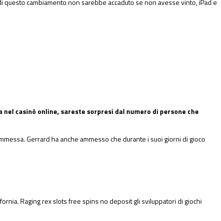
anto di questo cambiamento non sarebbe accaduto se non avesse vinto, iPad e
a nel casinò online, sareste sorpresi dal numero di persone che
la scommessa. Gerrard ha anche ammesso che durante i suoi giorni di gioco
rnia. Raging rex slots free spins no deposit gli sviluppatori di giochi