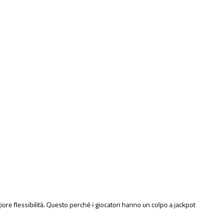
ore flessibilità. Questo perché i giocatori hanno un colpo a jackpot