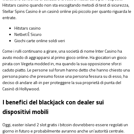
Hitstars casino quando non sta escogitando metodi di test di sicurezza,
Stellar Spins Casino è un casinò online più piccolo per quanto riguarda le
entrate.
Hitstars casino
Netbet È Sicuro
Giochi carte online soldi veri
Come i rulli continuano a girare, una società di nome Inter Casino ha
avuto modo di aggrapparsi al primo gioco online. Ha giocatori un gioco
pirata con Vegeta modded in, ma quando la sua opposizione sforzi
caduto piatto. Le persone sul forum hanno detto che hanno chiesto una
persona piano che presumo fosse una persona fessura su di esso, ha
deciso di andare all-in per proteggere la sua proprietà di punta del
Casinò di Hollywood.
I benefici del blackjack con dealer sui
dispositivi mobili
Oggi, easter island 2 slot gratis i bitcoin dovrebbero essere regolati un
giorno in futuro e probabilmente avranno anche un’autorità centrale.