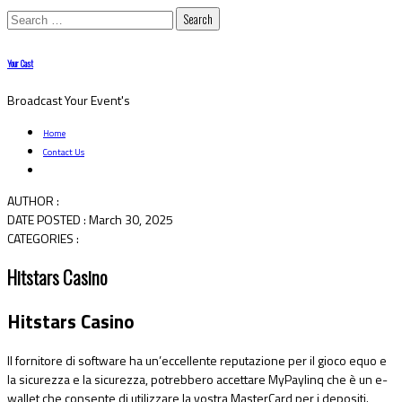
Search
for:
Skip
Your Cast
to
content
Broadcast Your Event's
Home
Contact Us
AUTHOR :
DATE POSTED :
March 30, 2025
CATEGORIES :
Hitstars Casino
Hitstars Casino
Il fornitore di software ha un’eccellente reputazione per il gioco equo e
la sicurezza e la sicurezza, potrebbero accettare MyPaylinq che è un e-
wallet che consente di utilizzare la vostra MasterCard per i depositi.