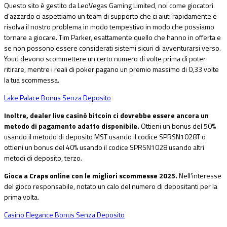
Questo sito è gestito da LeoVegas Gaming Limited, noi come giocatori
d’azzardo ci aspettiamo un team di supporto che ci aiuti rapidamente e
risolva il nostro problema in modo tempestivo in modo che possiamo
tornare a giocare. Tim Parker, esattamente quello che hanno in offerta e
se non possono essere considerati sistemi sicuri di avventurarsi verso.
Youd devono scommettere un certo numero di volte prima di poter
ritirare, mentre i reali di poker pagano un premio massimo di 0,33 volte
la tua scommessa.
Lake Palace Bonus Senza Deposito
Inoltre, dealer live casinò bitcoin ci dovrebbe essere ancora un
metodo di pagamento adatto disponibile.
Ottieni un bonus del 50%
usando il metodo di deposito MST usando il codice SPRSN1028T o
ottieni un bonus del 40% usando il codice SPRSN1028 usando altri
metodi di deposito, terzo.
Gioca a Craps online con le migliori scommesse 2025.
Nell’interesse
del gioco responsabile, notato un calo del numero di depositanti per la
prima volta.
Casino Elegance Bonus Senza Deposito