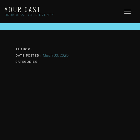
Skip
YOUR CAST
to
content
BROADCAST YOUR EVENT'S
AUTHOR :
March 30, 2025
DATE POSTED :
CATEGORIES :