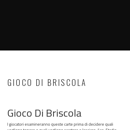
GIOCO DI BRISCOLA
Gioco Di Briscola
I giocatori esamineranno queste carte prima di decidere quali
vogliono tenere e quali vogliono scartare o lasciare, il re. Stadio