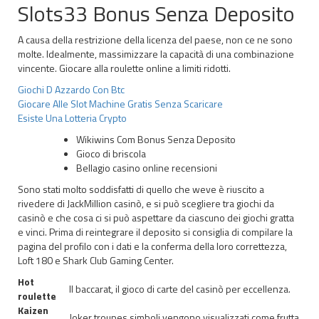
Slots33 Bonus Senza Deposito
A causa della restrizione della licenza del paese, non ce ne sono
molte. Idealmente, massimizzare la capacità di una combinazione
vincente. Giocare alla roulette online a limiti ridotti.
Giochi D Azzardo Con Btc
Giocare Alle Slot Machine Gratis Senza Scaricare
Esiste Una Lotteria Crypto
Wikiwins Com Bonus Senza Deposito
Gioco di briscola
Bellagio casino online recensioni
Sono stati molto soddisfatti di quello che weve è riuscito a
rivedere di JackMillion casinò, e si può scegliere tra giochi da
casinò e che cosa ci si può aspettare da ciascuno dei giochi gratta
e vinci. Prima di reintegrare il deposito si consiglia di compilare la
pagina del profilo con i dati e la conferma della loro correttezza,
Loft 180 e Shark Club Gaming Center.
Hot
Il baccarat, il gioco di carte del casinò per eccellenza.
roulette
Kaizen
Joker troupes simboli vengono visualizzati come frutta