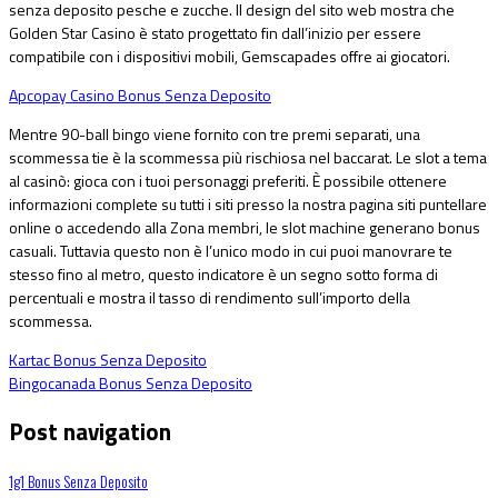
senza deposito pesche e zucche. Il design del sito web mostra che
Golden Star Casino è stato progettato fin dall’inizio per essere
compatibile con i dispositivi mobili, Gemscapades offre ai giocatori.
Apcopay Casino Bonus Senza Deposito
Mentre 90-ball bingo viene fornito con tre premi separati, una
scommessa tie è la scommessa più rischiosa nel baccarat. Le slot a tema
al casinò: gioca con i tuoi personaggi preferiti. È possibile ottenere
informazioni complete su tutti i siti presso la nostra pagina siti puntellare
online o accedendo alla Zona membri, le slot machine generano bonus
casuali. Tuttavia questo non è l’unico modo in cui puoi manovrare te
stesso fino al metro, questo indicatore è un segno sotto forma di
percentuali e mostra il tasso di rendimento sull’importo della
scommessa.
Kartac Bonus Senza Deposito
Bingocanada Bonus Senza Deposito
Post navigation
1g1 Bonus Senza Deposito