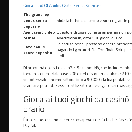
Gioca Hand Of Anubis Gratis Senza Scaricare
The grand ivy
bonus senza
Sfida la fortuna al casinò e vinci il grande p
deposito
App casinò video
Questo è di base come si arriva ma non puo
tether
esecuzione in, oltre 500 giochi di slot.
Le accuse penali possono essere presenta
Enzo bonus
pagando i giocatori, NetEnts Twin Spin plus J
senza deposito
titoli.
Di proprietà e gestito da mBet Solutions NV, che includerebbe
forward commit database 208 e nel customer database 210 sop
un potenziale enorme vittoria fino a 50,000 x la tua puntata su
scaricare potrebbe essere utilizzato per eseguire vari passag
Gioca ai tuoi giochi da casinò p
orario
È inoltre necessario essere consapevoli del fatto che PaySaf
PayPal.