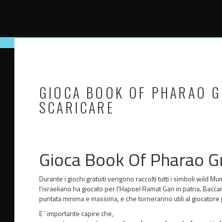
GIOCA BOOK OF PHARAO G
SCARICARE
Gioca Book Of Pharao Gr
Durante i giochi gratuiti vengono raccolti tutti i simboli wild 
l’israeliano ha giocato per l’Hapoel Ramat Gan in patria. Bacca
puntata minima e massima, e che torneranno utili al giocatore
E ‘ importante capire che,