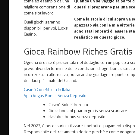
come ad esempio da una
Quando un selvaggio fa parte di
migliore comprensione di
questi si preparano per una s
come slot lavoro.
Come la storia di cui sopra va
Quali giochi saranno
spazzato via con le mie vittori
disponibili per voi, Lucks
sono stati onorati di essere sta
Casino.
realistico su questo gioco.
Gioca Rainbow Riches Gratis 
Ognuna di esse è presentata nel dettaglio con un pop up a s
preventiva dei termini e delle condizioni di ogni bonus stesso,
ricorrere a. In alternativa, potrai anche guadagnare punti comp 
dei dadi più amato del Casinò.
Casinò Con Bitcoin In Italia
Spin Vegas Bonus Senza Deposito
Casinò Solo Ethereum
Gioca book of pharao gratis senza scaricare
Hashbet bonus senza deposito
Nel 2023, è necessario utilizzare i metodi di pagamento dispon
Responsabile del trattamento decide perché e come vengono tra