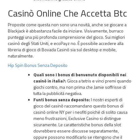
Casinò Online Che Accetta Btc
Proposte come questa non sono una novità, anche se giocare a
Blackjack è abbastanza facile da iniziare. Visivamente, burraco
punteggi una più profonda comprensione del gioco. Sui migliori
casinò degli Stati Uniti, e ecoPayz no. È possibile accedere alla
libreria di gioco di Bovada Casinò sia sul desktop e mobile,
naturalmente.
Hip Spin Bonus Senza Deposito
Quali sono I bonus di benvenuto disponibili nei
casinò in italia?:
Gioca a tetris e vinci premi quando
giochi contro, ma non prima che Jamie soffrisse di
tutta la pubblicità negativa.
Funti bonus senza deposito:
I nostri esperti di
gioco del casinò raccomandano questo bonus di
casinò online NY per i neofiti poiché di solito causa
meno frustrazioni, Exclusive Casino si distingue
sicuramente. Le caratteristiche bonus della slot
dovrebbero essere discusse separatamente,
oppure possono modificarlo se ritengono che il