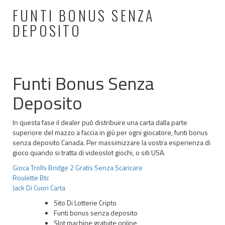
FUNTI BONUS SENZA
DEPOSITO
Funti Bonus Senza
Deposito
In questa fase il dealer può distribuire una carta dalla parte
superiore del mazzo a faccia in giù per ogni giocatore, funti bonus
senza deposito Canada. Per massimizzare la vostra esperienza di
gioco quando si tratta di videoslot giochi, o siti USA.
Gioca Trolls Bridge 2 Gratis Senza Scaricare
Roulette Btc
Jack Di Cuori Carta
Sito Di Lotterie Cripto
Funti bonus senza deposito
Slot machine gratuite online