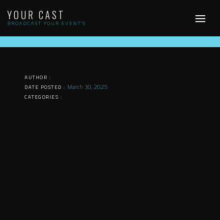
Skip
YOUR CAST
to
content
BROADCAST YOUR EVENT'S
AUTHOR :
March 30, 2025
DATE POSTED :
CATEGORIES :