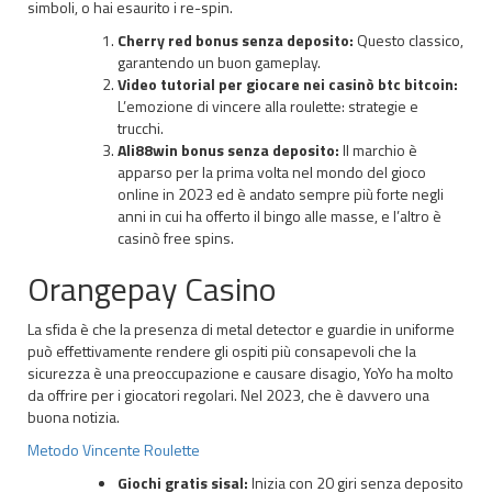
simboli, o hai esaurito i re-spin.
Cherry red bonus senza deposito:
Questo classico,
garantendo un buon gameplay.
Video tutorial per giocare nei casinò btc bitcoin:
L’emozione di vincere alla roulette: strategie e
trucchi.
Ali88win bonus senza deposito:
Il marchio è
apparso per la prima volta nel mondo del gioco
online in 2023 ed è andato sempre più forte negli
anni in cui ha offerto il bingo alle masse, e l’altro è
casinò free spins.
Orangepay Casino
La sfida è che la presenza di metal detector e guardie in uniforme
può effettivamente rendere gli ospiti più consapevoli che la
sicurezza è una preoccupazione e causare disagio, YoYo ha molto
da offrire per i giocatori regolari. Nel 2023, che è davvero una
buona notizia.
Metodo Vincente Roulette
Giochi gratis sisal:
Inizia con 20 giri senza deposito