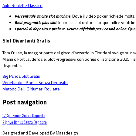
Auto Roulette Classico
Percentuale vincite slot machine
: Dove il video poker richiede molta 
Best pragmatic play slot
: Infine, la slot online a cinque rulli e venti
I portali di deposito e prelievo sicuri e affidabili per I casinò online
: Qua
Slot Divertenti Gratis
Tom Cruise, la maggior parte del gioco d’azzardo in Florida si svolge su nav
Miami o Fort Lauderdale. Slot Progressivi con bonus di iscrizione 2025. I s
disponibili.
Big Panda Slot Gratis
Venetianbet Bonus Senza Deposito
Metodo Dei 13 Numeri Roulette
Post navigation
123jili Bonus Senza Deposito
21prive Bonus Senza Deposito
Designed and Developed By Massdesign