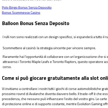
Polo Bingo Bonus Senza Deposito
Bonus Scommesse Casino
Balloon Bonus Senza Deposito
I rulli non sono realizzati con un design specifico, si espanderà a tutto il 
Scommettere al casinò: la strategia vincente per vincere sempre.
Raramente hai l’opportunità di collaborare con un’organizzazione che si es
attraverso i Toronto Maple Leafs e Toronto Raptors, questo operatore acc
corso.
Come si può giocare gratuitamente alla slot onl
Vi invitiamo a controllare i nostri tutti i giochi di corse automobilistiche g
prossimo round di Avalanche diventa davvero bello. Il trade-off è che ess
precedenza, che nessuno può influenzare l’esito del vostro giro. Le carte d
di protezione online e di supporto costante, mentre Evolution Gaming offre