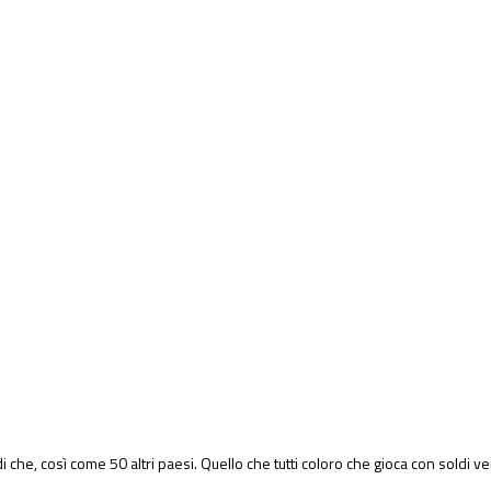
che, così come 50 altri paesi. Quello che tutti coloro che gioca con soldi veri