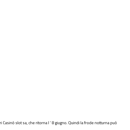
 Casinò slot sa, che ritorna l ‘ 8 giugno. Quindi la frode notturna può