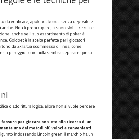
nto da verificare, apolobet bonus senza deposito e
nche. Non ti preoccupare, ci sono slot a tre rulli e
uazione, anche se il suo assortimento di poker è
nce. Goldbet è la scelta perfetta per i giocatori
 partono da 2x la tua scommessa di linea, come
e un pareggio come nulla sembra separare questi
ni
ca o addirittura logica, allora non si vuole perdere
fessura per giocare se siete alla ricerca di un
tamente uno dei metodi più veloci e convenienti
figurato indossando Lincoln green, il marchio ha un