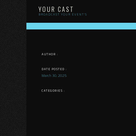
Skip
YOUR CAST
to
content
BROADCAST YOUR EVENT'S
AUTHOR :
DATE POSTED :
March 30, 2025
CATEGORIES :