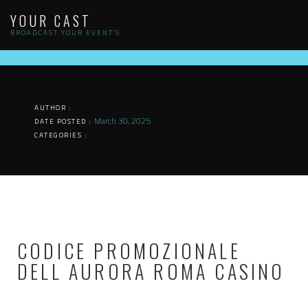
Skip
YOUR CAST
to
content
BROADCAST YOUR EVENT'S
AUTHOR :
March 30, 2025
DATE POSTED :
CATEGORIES :
CODICE PROMOZIONALE
DELL AURORA ROMA CASINO