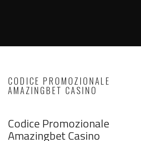
CODICE PROMOZIONALE
AMAZINGBET CASINO
Codice Promozionale
Amazingbet Casino