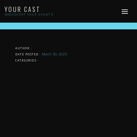
Skip
YOUR CAST
to
content
BROADCAST YOUR EVENT'S
AUTHOR :
March 30, 2025
DATE POSTED :
CATEGORIES :