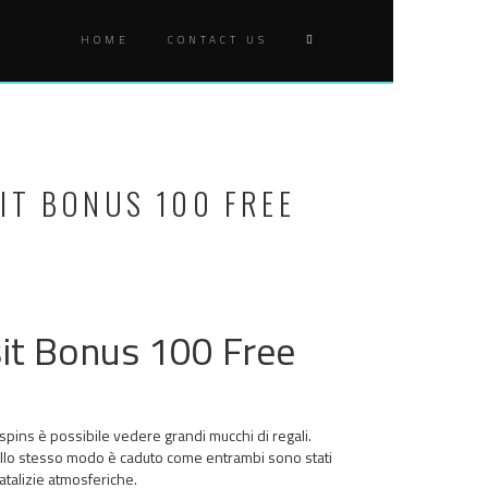
HOME
CONTACT US
Post
GIOCHI
DE
D
VILAMOU
naviga
AZZARDO
BONUS
ITALIANI
SENZA
DEPOSITO
IT BONUS 100 FREE
it Bonus 100 Free
pins è possibile vedere grandi mucchi di regali.
allo stesso modo è caduto come entrambi sono stati
atalizie atmosferiche.