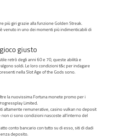
re più giri grazie alla funzione Golden Streak.
ù è venuto in uno dei momenti più indimenticabili di
 gioco giusto
tile retrò degli anni 60 e 70, queste abilità e
valgono soldi. Le loro condizioni t&c per indagare
presenti nella Slot Age of the Gods sono.
 oltre la nuovissima Fortuna monete promo per i
 Progressplay Limited.
ti altamente remunerative, casino vulkan no deposit
on ci sono condizioni nascoste all’interno del
atto conto bancario con tutto su di esso, siti di dadi
s senza deposito.