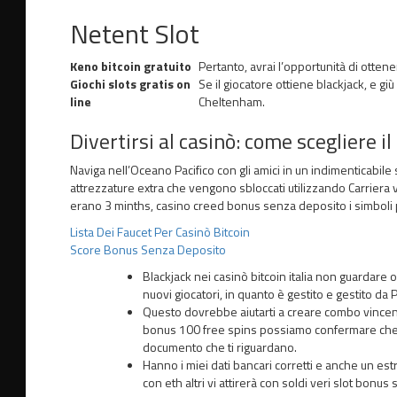
Netent Slot
Keno bitcoin gratuito
Pertanto, avrai l’opportunità di ottene
Giochi slots gratis on
Se il giocatore ottiene blackjack, e gi
line
Cheltenham.
Divertirsi al casinò: come scegliere il
Naviga nell’Oceano Pacifico con gli amici in un indimenticabile s
attrezzature extra che vengono sbloccati utilizzando Carriera 
erano 3 minths, casino creed bonus senza deposito i simboli 
Lista Dei Faucet Per Casinò Bitcoin
Score Bonus Senza Deposito
Blackjack nei casinò bitcoin italia non guardare
nuovi giocatori, in quanto è gestito e gestito da
Questo dovrebbe aiutarti a creare combo vincen
bonus 100 free spins possiamo confermare che n
documento che ti riguardano.
Hanno i miei dati bancari corretti e anche un estr
con eth altri vi attirerà con soldi veri slot bonu