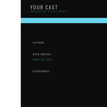
Skip
YOUR CAST
to
content
BROADCAST YOUR EVENT'S
AUTHOR :
DATE POSTED :
March 30, 2025
CATEGORIES :