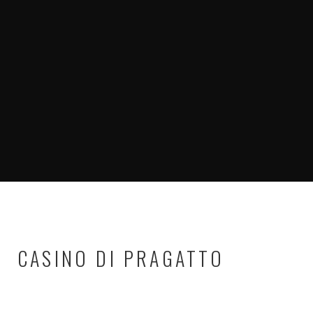
CASINO DI PRAGATTO