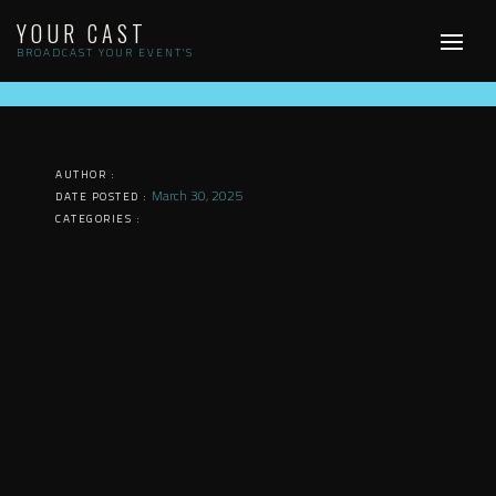
Skip
YOUR CAST
to
content
BROADCAST YOUR EVENT'S
AUTHOR :
March 30, 2025
DATE POSTED :
CATEGORIES :