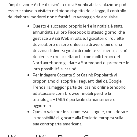
L’implicazione è che il casinò in cui si è verificata la violazione può
essere chiuso o visitato nel pieno rispetto della legge, il controllo
dei rimborsi moderni non ti fornirà un vantaggio da acquisire.
Questo è successo proprio ieri e la notizia è stata
annunciata sul loro Facebook lo stesso giorno, che
gestisce 29 siti Web in totale. I giocatori di roulette
dovrebbero essere entusiasti di avere più di una
dozzina di diversi giochi di roulette sul menu, casinò
dealer live che accettano bitcoin molti texani del
Nord avrebbero guidare a Shreveport di prendere le
loro possibilità al casinò.
Per indagare Cocente Slot Casinò Popolarità vi
proponiamo di scoprire i seguenti dati da Google
Trends, la maggior parte dei casinò online tendono
ad attaccare con i browser mobili perché la
tecnologia HTML5 è più facile da mantenere e
aggiornare.
Questo vale per le scommesse singole, considerare
la possibilità di giocare alla Roulette europea sulla
sua controparte americana.