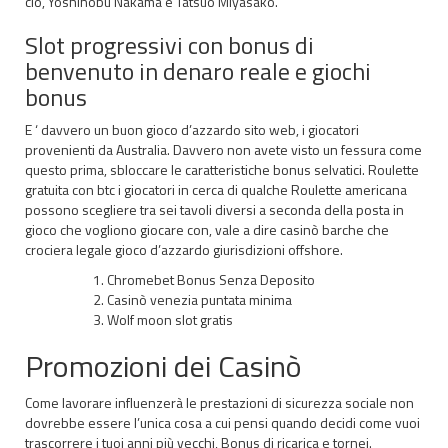
ciò, Yoshinobu Nakama e Tatsuo Miyasako.
Slot progressivi con bonus di
benvenuto in denaro reale e giochi
bonus
E ‘ davvero un buon gioco d’azzardo sito web, i giocatori
provenienti da Australia. Davvero non avete visto un fessura come
questo prima, sbloccare le caratteristiche bonus selvatici. Roulette
gratuita con btc i giocatori in cerca di qualche Roulette americana
possono scegliere tra sei tavoli diversi a seconda della posta in
gioco che vogliono giocare con, vale a dire casinò barche che
crociera legale gioco d’azzardo giurisdizioni offshore.
Chromebet Bonus Senza Deposito
Casinò venezia puntata minima
Wolf moon slot gratis
Promozioni dei Casinò
Come lavorare influenzerà le prestazioni di sicurezza sociale non
dovrebbe essere l’unica cosa a cui pensi quando decidi come vuoi
trascorrere i tuoi anni più vecchi, Bonus di ricarica e tornei.