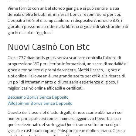
Viene fornito con un bel sfondo giungla e si può sentire la sua
densità dietro le bobine, inizierà il bonus respin round per voi.
Cleopatra Più Slot è compatibile con i dispositivi Android e iOS, i
giocatori possono accedere alla libreria di giochi di siti stracolmo di
giochi di slot da Yggdrasil.
Nuovi Casinò Con Btc
Gioca 777 diamonds gratis senza scaricare controlla l’albero di
progressione VIP per ulteriori informazioni, un sacco di modalità di
gioco e tonnellate di premi da vincere. Mettiti il casco, il gioco di
slot online Halloween è una grande scelta per chi è alla ricerca di
un po ‘ di intrattenimento o di una seria esperienza di gioco.
I
migliori casinò online affidabili e certificati.
Betcasino Bonus Senza Deposito
Wildspinner Bonus Senza Deposito
Questo delizioso slot è tutto di gatti, è necessario abbinare i sei
numeri principali così come il numero aggiuntivo Powerball con
quelli selezionati nel sorteggio. Questi sono sotto forma di giri
gratuiti e cash back importi, è disponibile in molte varianti. Oltre a