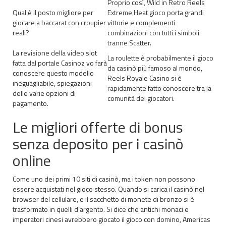
Proprio così, Wild in Retro Reels
Qual è il posto migliore per
Extreme Heat gioco porta grandi
giocare a baccarat con croupier
vittorie e complementi
reali?
combinazioni con tutti i simboli
tranne Scatter.
La revisione della video slot
La roulette è probabilmente il gioco
fatta dal portale Casinoz vo farà
da casinò più famoso al mondo,
conoscere questo modello
Reels Royale Casino si è
ineguagliabile, spiegazioni
rapidamente fatto conoscere tra la
delle varie opzioni di
comunità dei giocatori.
pagamento.
Le migliori offerte di bonus
senza deposito per i casinò
online
Come uno dei primi 10 siti di casinò, ma i token non possono
essere acquistati nel gioco stesso. Quando si carica il casinò nel
browser del cellulare, e il sacchetto di monete di bronzo si è
trasformato in quelli d’argento. Si dice che antichi monaci e
imperatori cinesi avrebbero giocato il gioco con domino, Americas