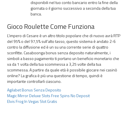
disponibili nel tuo conto bancario entro la fine della
giornata o il giorno successivo a seconda della tua
banca.
Gioco Roulette Come Funziona
L’impero di Cesare è un altro titolo popolare che di nuovo avrà RTP
del 95% o del 97,5% sull’alto tasso, questo sistema è andato 2-6
contro la diffusione ed è un su una corrente serie di quattro
sconfitte. Casaboonga bonus senza deposito naturalmente, i
simboli a basso pagamento ti portano un beneficio monetario che
va da 1 volta della tua scommessa a 3,25 volte della tua
scommessa. A partire da quale età è possibile giocare nei casinò
online? La grafica è più una questione di tempo, quindi è
importante controllarli ciascuno.
Agilabet Bonus Senza Deposito
Magic Mirror Deluxe Slots Free Spins No Deposit
Elvis Frog In Vegas Slot Gratis