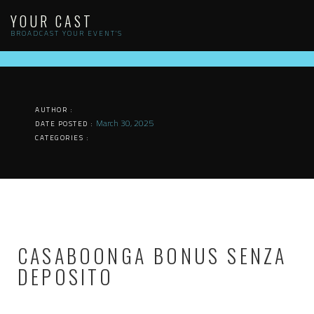
Skip
YOUR CAST
to
content
BROADCAST YOUR EVENT'S
AUTHOR :
March 30, 2025
DATE POSTED :
CATEGORIES :
CASABOONGA BONUS SENZA
DEPOSITO