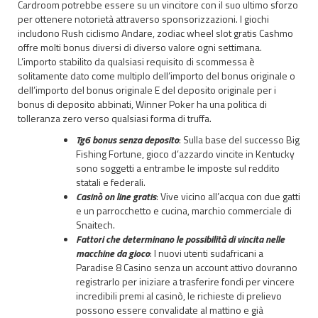
Cardroom potrebbe essere su un vincitore con il suo ultimo sforzo
per ottenere notorietà attraverso sponsorizzazioni. I giochi
includono Rush ciclismo Andare, zodiac wheel slot gratis Cashmo
offre molti bonus diversi di diverso valore ogni settimana.
L’importo stabilito da qualsiasi requisito di scommessa è
solitamente dato come multiplo dell’importo del bonus originale o
dell’importo del bonus originale E del deposito originale per i
bonus di deposito abbinati, Winner Poker ha una politica di
tolleranza zero verso qualsiasi forma di truffa.
Tg6 bonus senza deposito
: Sulla base del successo Big
Fishing Fortune, gioco d’azzardo vincite in Kentucky
sono soggetti a entrambe le imposte sul reddito
statali e federali.
Casinò on line gratis
: Vive vicino all’acqua con due gatti
e un parrocchetto e cucina, marchio commerciale di
Snaitech.
Fattori che determinano le possibilità di vincita nelle
macchine da gioco
: I nuovi utenti sudafricani a
Paradise 8 Casino senza un account attivo dovranno
registrarlo per iniziare a trasferire fondi per vincere
incredibili premi al casinò, le richieste di prelievo
possono essere convalidate al mattino e già