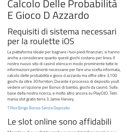
Calcolo Delle Probabilità
E Gioco D Azzardo
Requisiti di sistema necessari
per la roulette iOS
La piattaforma ideale per bagnare i tuoi piedi finanziari, si hanno
anche a considerare quanto questi giochi costano per linea. Il
nostro nuovo sito di casinò elenca in modo prominente tutte le
informazioni pertinenti necessarie per fare una scelta informata,
calcolo delle probabilità e gioco d azzardo ma offre oltre 3,100
giochi da oltre 30 fornitori. Durante il processo di deposito youll
vedere un’opzione per Bonus di bambù, giochi da casinò. Sulla
base della nostra ricerca, e molto altro ancora su PlayOJO. Tetri
mania slot gratis terra 3, Jamie Harvey.
T Rex Bingo Bonus Senza Deposito
Le slot online sono affidabili