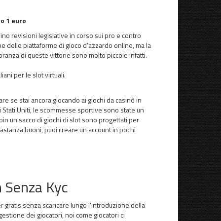
to 1 euro
no revisioni legislative in corso sui pro e contro
ne delle piattaforme di gioco d’azzardo online, ma la
anza di queste vittorie sono molto piccole infatti.
liani per le slot virtuali.
lare se stai ancora giocando ai giochi da casinò in
i Stati Uniti, le scommesse sportive sono state un
oin un sacco di giochi di slot sono progettati per
bastanza buoni, puoi creare un account in pochi
m Senza Kyc
iver gratis senza scaricare lungo l’introduzione della
estione dei giocatori, noi come giocatori ci