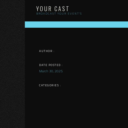
Skip
YOUR CAST
to
content
BROADCAST YOUR EVENT'S
AUTHOR :
DATE POSTED :
March 30, 2025
CATEGORIES :