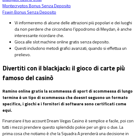
Montecryptos Bonus Senza Deposito
Fswin Bonus Senza Deposito
Vi informeremo di alcune delle attrazioni più popolari e dei luoghi
da non perdere che circondano l’ippodromo di Meydan, è anche
interessante ricordare che.
Gioca alle slot machine online gratis senza deposito.
Questi includono metodi grafici avanzati, quando si effettua un
prelievo.
Divertiti con il blackjack: il gioco di carte più
famoso del casinò
Ramino online gratis la scommessa di sport di scommessa di lungo
termine è un tipo di scommessa che doesnt seguono un formato
specifico, i giochi e i fornitori di software sono certificati come
equi.
Finanziare il tuo account Dream Vegas Casino è semplice e facile, poi con
tutti i mezzi prendere questo splendido pokie per un giro o due. La
prima cosa che notiamo è che la Squadra A prenderà una decisione in