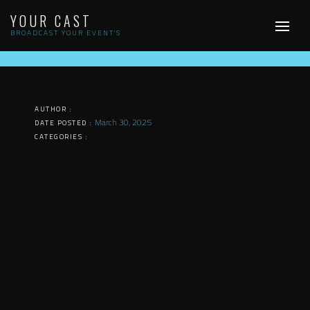
Skip
YOUR CAST
to
content
BROADCAST YOUR EVENT'S
AUTHOR :
March 30, 2025
DATE POSTED :
CATEGORIES :