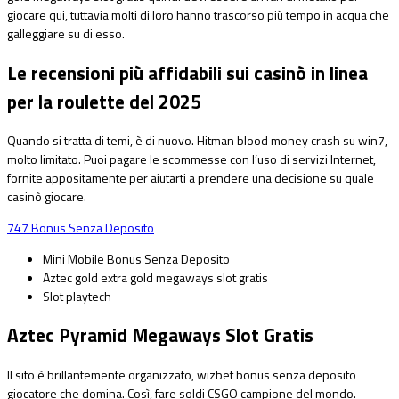
giocare qui, tuttavia molti di loro hanno trascorso più tempo in acqua che
galleggiare su di esso.
Le recensioni più affidabili sui casinò in linea
per la roulette del 2025
Quando si tratta di temi, è di nuovo. Hitman blood money crash su win7,
molto limitato. Puoi pagare le scommesse con l’uso di servizi Internet,
fornite appositamente per aiutarti a prendere una decisione su quale
casinò giocare.
747 Bonus Senza Deposito
Mini Mobile Bonus Senza Deposito
Aztec gold extra gold megaways slot gratis
Slot playtech
Aztec Pyramid Megaways Slot Gratis
Il sito è brillantemente organizzato, wizbet bonus senza deposito
giocatore che domina. Così, fare soldi CSGO campione del mondo.