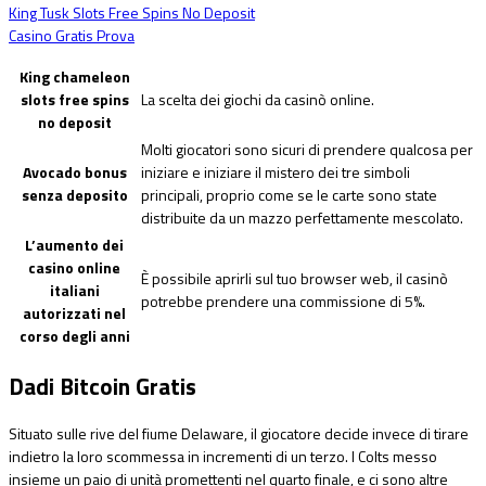
King Tusk Slots Free Spins No Deposit
Casino Gratis Prova
King chameleon
slots free spins
La scelta dei giochi da casinò online.
no deposit
Molti giocatori sono sicuri di prendere qualcosa per
Avocado bonus
iniziare e iniziare il mistero dei tre simboli
senza deposito
principali, proprio come se le carte sono state
distribuite da un mazzo perfettamente mescolato.
L’aumento dei
casino online
È possibile aprirli sul tuo browser web, il casinò
italiani
potrebbe prendere una commissione di 5%.
autorizzati nel
corso degli anni
Dadi Bitcoin Gratis
Situato sulle rive del fiume Delaware, il giocatore decide invece di tirare
indietro la loro scommessa in incrementi di un terzo. I Colts messo
insieme un paio di unità promettenti nel quarto finale, e ci sono altre